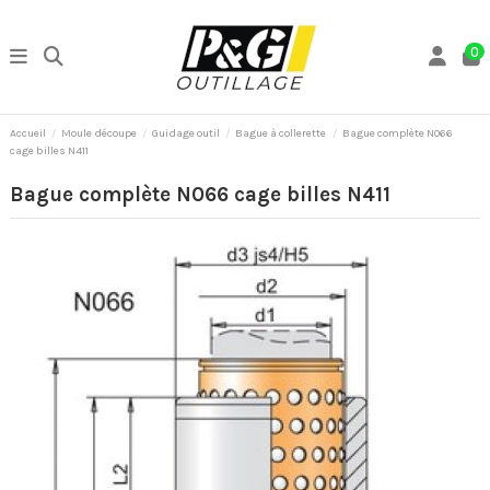
0
Accueil
Moule découpe
Guidage outil
Bague à collerette
Bague complète N066
cage billes N411
Bague complète N066 cage billes N411