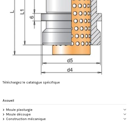
Téléchargez le catalogue spécifique
Accueil
Moule plasturgie
Moule découpe
Construction mécanique